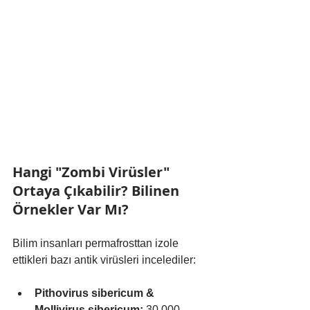
Hangi "Zombi Virüsler" 
Ortaya Çıkabilir? Bilinen 
Örnekler Var Mı?
Bilim insanları permafrosttan izole 
ettikleri bazı antik virüsleri incelediler:
Pithovirus sibericum & 
Mollivirus sibericum:
 30.000 