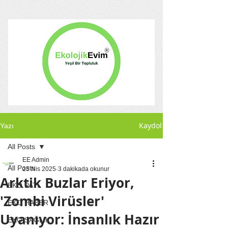
Kaydol
Yazı
All Posts
EE Admin
All Posts
25 Nis 2025
3 dakikada okunur
Arktik Buzlar Eriyor,
EKO PATİ
'Zombi Virüsler'
EKO HABER
Uyanıyor: İnsanlık Hazır
EKO SAĞLIK