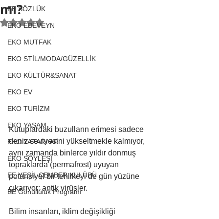
mı?
EE SÖZLÜK
5 üzerinden NaN yıldız
EKO EBEVEYN
EKO MUTFAK
EKO STİL/MODA/GÜZELLİK
EKO KÜLTÜR&SANAT
EKO EV
EKO TURİZM
EKO YAŞAM
Kutuplardaki buzulların erimesi sadece 
deniz seviyesini yükseltmekle kalmıyor, 
EKO YAZARLAR
aynı zamanda binlerce yıldır donmuş 
EKO SÖYLEŞİ
topraklarda (permafrost) uyuyan 
EE YEŞİL ÇEMBER KULÜBÜ
potansiyel bir tehlikeyi de gün yüzüne 
çıkarıyor: antik virüsler. 
EE Gönüllülük Programı
Bilim insanları, iklim değişikliği 