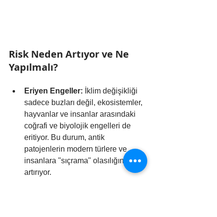
Risk Neden Artıyor ve Ne 
Yapılmalı?
Eriyen Engeller:
 İklim değişikliği 
sadece buzları değil, ekosistemler, 
hayvanlar ve insanlar arasındaki 
coğrafi ve biyolojik engelleri de 
eritiyor. Bu durum, antik 
patojenlerin modern türlere ve 
insanlara "sıçrama" olasılığını 
artırıyor.
Artan İnsan Aktivitesi:
 Buzlar 
eridikçe Arktik bölgeler madencilik, 