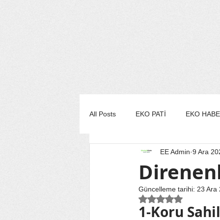
All Posts
EKO PATİ
EKO HAB
EE Admin
9 Ara 20
EKO MUTFAK
EKO STİL/MO
Direnenl
Güncelleme tarihi:
23 Ara
EKO TURİZM
EKO YAŞAM
5 üzerinden NaN yı
1-Koru Sahi