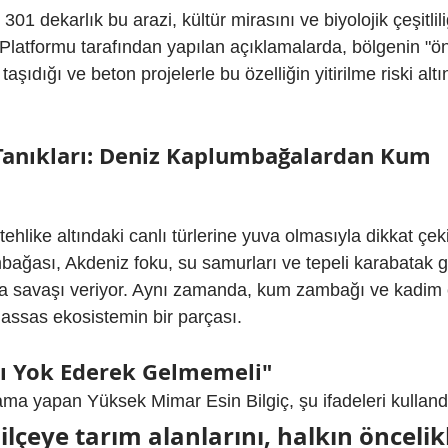
01 dekarlık bu arazi, kültür mirasını ve biyolojik çeşitliliğ
latformu tarafından yapılan açıklamalarda, bölgenin "ö
aşıdığı ve beton projelerle bu özelliğin yitirilme riski alt
Tanıkları: Deniz Kaplumbağalardan Kum 
tehlike altındaki canlı türlerine yuva olmasıyla dikkat çek
bağası, Akdeniz foku, su samurları ve tepeli karabatak gib
a savaşı veriyor. Aynı zamanda, kum zambağı ve kadim ç
 hassas ekosistemin bir parçası.
ı Yok Ederek Gelmemeli"
ama yapan Yüksek Mimar Esin Bilgiç, şu ifadeleri kulland
ilçeye tarım alanlarını, halkın öncelikl