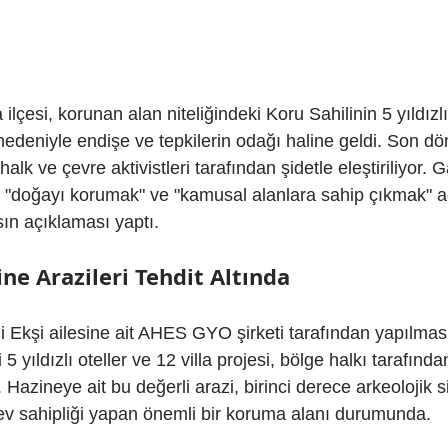
lçesi, korunan alan niteliğindeki Koru Sahilinin 5 yıldızlı
 nedeniyle endişe ve tepkilerin odağı haline geldi. Son d
halk ve çevre aktivistleri tarafından şidetle eleştiriliyor. 
 "doğayı korumak" ve "kamusal alanlara sahip çıkmak" ad
ın açıklaması yaptı.
ine Arazileri Tehdit Altında
li Ekşi ailesine ait AHES GYO şirketi tarafından yapılmas
5 yıldızlı oteller ve 12 villa projesi, bölge halkı tarafında
r. Hazineye ait bu değerli arazi, birinci derece arkeolojik s
ev sahipliği yapan önemli bir koruma alanı durumunda.