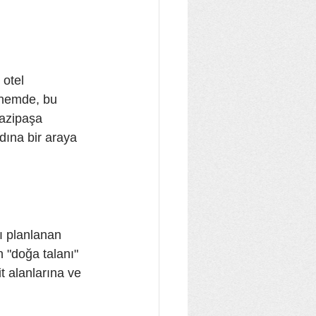
 otel 
önemde, bu 
Gazipaşa 
ına bir araya 
ı planlanan 
n "doğa talanı" 
it alanlarına ve 