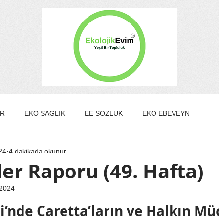
ER
EKO SAĞLIK
EE SÖZLÜK
EKO EBEVEYN
24
4 dakikada okunur
DA/GÜZELLİK
EKO KÜLTÜR&SANAT
EKO EV
er Raporu (49. Hafta)
 2024
EKO YAZARLAR
EKO SÖYLEŞİ
ldız
li’nde Caretta’ların ve Halkın Mü