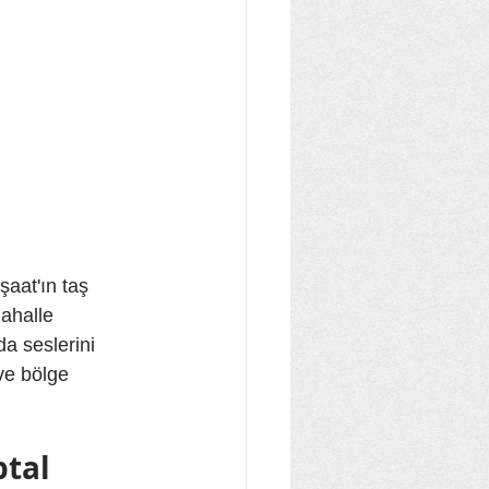
aat'ın taş 
ahalle 
a seslerini 
ve bölge 
tal 