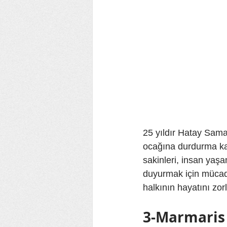
25 yıldır Hatay Sama
ocağına durdurma kar
sakinleri, insan yaşa
duyurmak için mücadel
halkının hayatını zorl
3-Marmaris K