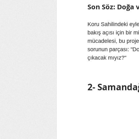
Son Söz: Doğa 
Koru Sahilindeki eyl
bakış açısı için bir mi
mücadelesi, bu proje
sorunun parçası: "Do
çıkacak mıyız?"
2- Samandağ’