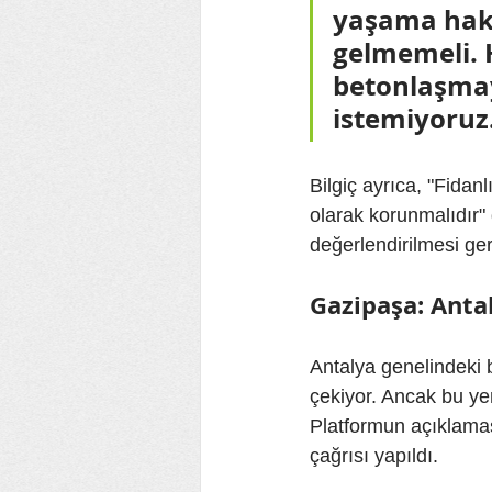
yaşama hakk
gelmemeli. 
betonlaşmay
istemiyoruz
Bilgiç ayrıca, "Fidan
olarak korunmalıdır" 
değerlendirilmesi ger
Gazipaşa: Anta
Antalya genelindeki 
çekiyor. Ancak bu yeni
Platformun açıklama
çağrısı yapıldı.