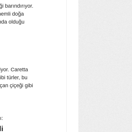
i barındırıyor. 
nemli doğa 
ında olduğu 
iyor. Caretta 
i türler, bu 
an çiçeği gibi 
ı:
i 