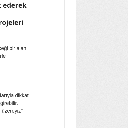
k ederek 
ojeleri 
eği bir alan 
rle 
i
arıyla dikkat 
irebilir. 
 üzereyiz" 