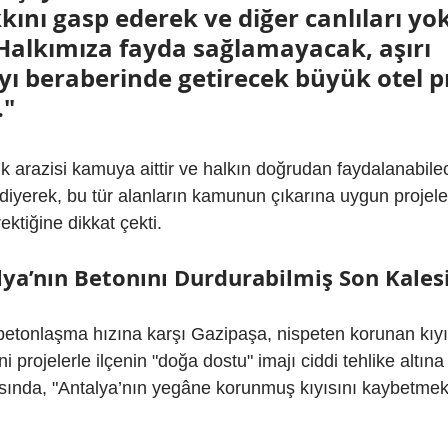
ını gasp ederek ve diğer canlıları yo
Halkımıza fayda sağlamayacak, aşırı 
ı beraberinde getirecek büyük otel pr
."
lık arazisi kamuya aittir ve halkın doğrudan faydalanabilec
diyerek, bu tür alanların kamunun çıkarına uygun projele
ektiğine dikkat çekti.
lya’nın Betonını Durdurabilmiş Son Kales
betonlaşma hızına karşı Gazipaşa, nispeten korunan kıyıl
 projelerle ilçenin "doğa dostu" imajı ciddi tehlike altına g
sında, "Antalya’nın yegâne korunmuş kıyısını kaybetmek