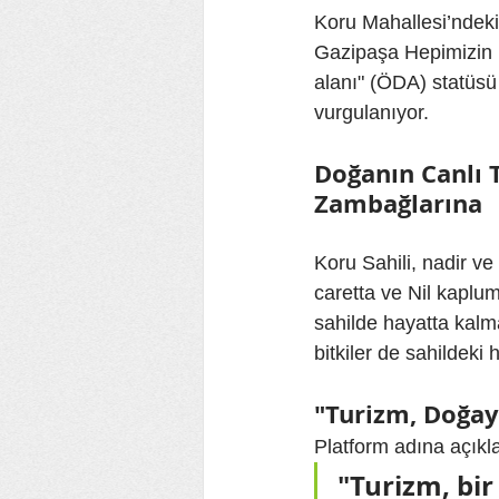
Koru Mahallesi’ndeki 3
Gazipaşa Hepimizin P
alanı" (ÖDA) statüsü t
vurgulanıyor.
Doğanın Canlı 
Zambağlarına
Koru Sahili, nadir ve 
caretta ve Nil kaplum
sahilde hayatta kalm
bitkiler de sahildeki
"Turizm, Doğay
Platform adına açıkl
"Turizm, bir 