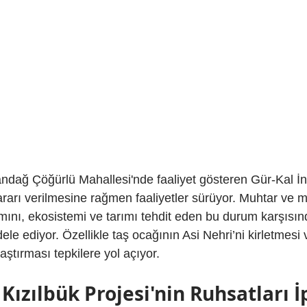
ndağ Çöğürlü Mahallesi'nde faaliyet gösteren Gür-Kal İnş
arı verilmesine rağmen faaliyetler sürüyor. Muhtar ve m
mını, ekosistemi ve tarımı tehdit eden bu durum karşısınd
e ediyor. Özellikle taş ocağının Asi Nehri’ni kirletmesi 
aştırması tepkilere yol açıyor.
ızılbük Projesi'nin Ruhsatları İp