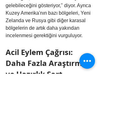
gelebileceğini gösteriyor," diyor. Ayrıca 
Kuzey Amerika'nın bazı bölgeleri, Yeni 
Zelanda ve Rusya gibi diğer karasal 
bölgelerin de artık daha yakından 
incelenmesi gerektiğini vurguluyor.
Acil Eylem Çağrısı: 
Daha Fazla Araştırma 
ve Hazırlık Şart
Bilim insanları tarafından hazırlanan 
yakın tarihli bir derleme, iklim krizinin 
volkanik faaliyetleri nasıl etkilediği 
üzerine nispeten az çalışma yapıldığını 
ortaya koydu. Bu alanda daha fazla 
araştırmanın "kritik öneme sahip" 
olduğu belirtiliyor. Hem yanardağ 