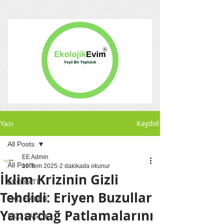
Kaydol
Yazı
All Posts
EE Admin
All Posts
10 Tem 2025
2 dakikada okunur
İklim Krizinin Gizli
EKO PATİ
Tehdidi: Eriyen Buzullar
EKO HABER
Yanardağ Patlamalarını
EKO SAĞLIK