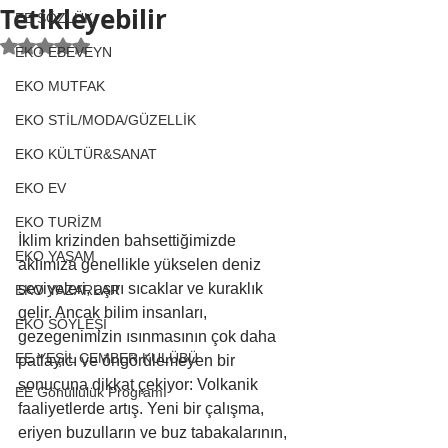
Tetikleyebilir
EE SÖZLÜK
5 üzerinden NaN yıldız
EKO EBEVEYN
EKO MUTFAK
EKO STİL/MODA/GÜZELLİK
EKO KÜLTÜR&SANAT
EKO EV
EKO TURİZM
İklim krizinden bahsettiğimizde 
EKO YAŞAM
aklımıza genellikle yükselen deniz 
seviyeleri, aşırı sıcaklar ve kuraklık 
EKO YAZARLAR
gelir. Ancak bilim insanları, 
EKO SÖYLEŞİ
gezegenimizin ısınmasının çok daha 
EE YEŞİL ÇEMBER KULÜBÜ
patlayıcı ve öngörülemeyen bir 
sonucuna dikkat çekiyor: Volkanik 
EE Gönüllülük Programı
faaliyetlerde artış. Yeni bir çalışma, 
eriyen buzulların ve buz tabakalarının, 