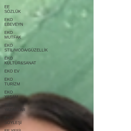
EE
SÖZLÜK
EKO
EBEVEYN
EKO
MUTFAK
EKO
STİL/MODA/GÜZELLİK
EKO
KÜLTÜR&SANAT
EKO EV
EKO
TURİZM
EKO
YAŞAM
EKO
YAZARLAR
EKO
SÖYLEŞİ
EE YEŞİL