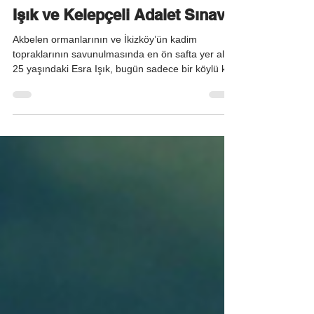
Akbelen’in Direnen Yüzü: Esra
Işık ve Kelepçeli Adalet Sınavı
Akbelen ormanlarının ve İkizköy’ün kadim
topraklarının savunulmasında en ön safta yer alan
25 yaşındaki Esra Işık, bugün sadece bir köylü kızı
değil, doğanın vicdanı haline gelmiş bir semboldür.
Kısa süre önce doğa koruma mücadelesindeki
kararlılığı nedeniyle Av. Noyan Özkan Çevre ve
Ekoloji Ödülü’ne layık görülen Işık’ın, 27 Nisan
2026 tarihinde Milas Adliyesi’ndeki ilk
duruşmasına elleri kelepçeli getirilmesi,
kamuoyunda "ölçüsüz bir tedbir" ve derin bir
"vicdan yarası" ola