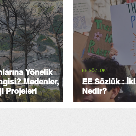
larına Yönelik
EE SÖZLÜK
ngisi? Madenler,
EE Sözlük : İk
i Projeleri
Nedir?