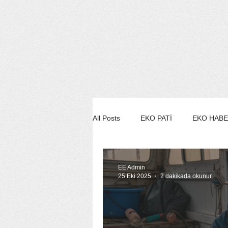
All Posts
EKO PATİ
EKO HAB
EKO STİL/MODA/GÜZELLİK
EE Admin
25 Eki 2025
2 dakikada okunur
EKO SÖYLEŞİ
EE YEŞİL ÇE