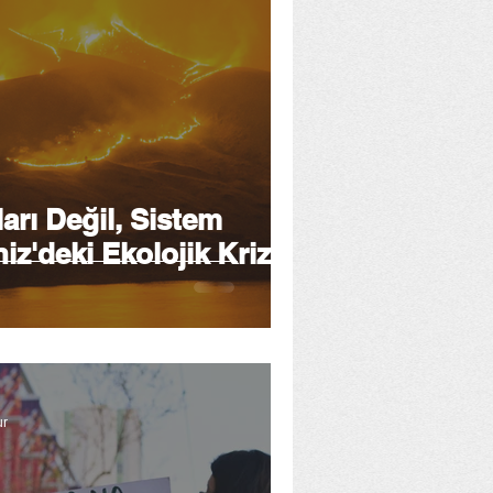
rı Değil, Sistem
iz'deki Ekolojik Krizin
ur