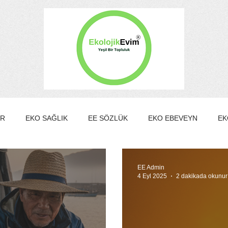
ER
EKO SAĞLIK
EE SÖZLÜK
EKO EBEVEYN
EK
EKO KÜLTÜR&SANAT
EKO EV
EKO TURİZM
EKO Y
EE Admin
4 Eyl 2025
2 dakikada okunur
MBER KULÜBÜ
EE Gönüllülük Programı