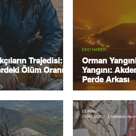
EKO HABER
çıların Trajedisi:
Orman Yangınla
lerdeki Ölüm Oranını
Yangını: Akden
Perde Arkası
EE Admin
25 Nis 2025
1 dakikada okun