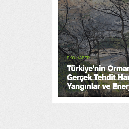
EKO HABER
Türkiye'nin Orman
Gerçek Tehdit Ha
Yangınlar ve Enerj