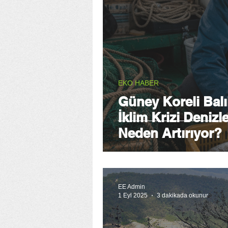
EKO HABER
Güney Koreli Balık
İklim Krizi Deniz
Neden Artırıyor?
EE Admin
1 Eyl 2025
3 dakikada okunur