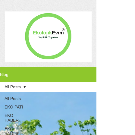
Blog
All Posts
All Posts
EKO PATİ
EKO
HABER
EKO
SAĞLIK