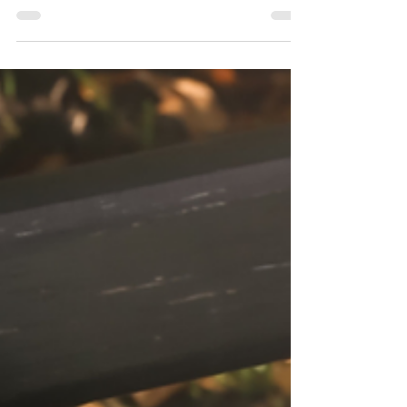
etmeden her adımı kendi zamanlama algısı
içerisinde yürütür. Süreci yönettiği yerden öylesine
telaşsız görünür ki hayran kalmamak ne mümkün.
Bütün ritimleri birbiri ile uyum içindedir ve yavaş
yavaş hareket eder. Ağaçların bir anda
yapraklarını döktüğüne hiç şahit olmadım. Her gün
ilerlemesi gerektiği kadar ilerledi. Hangi yaprak
hangi gün düşmesi gerekiyorsa o gün düştü.
İhtişamını, rengini kaybetti diye düşünürken
aslında yeni