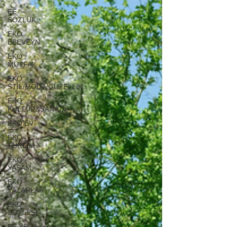
EE
SÖZLÜK
EKO
EBEVEYN
EKO
MUTFAK
EKO
STİL/MODA/GÜZELLİK
EKO
KÜLTÜR&SANAT
EKO EV
EKO
TURİZM
EKO
YAŞAM
EKO
YAZARLAR
EKO
SÖYLEŞİ
EE YEŞİL