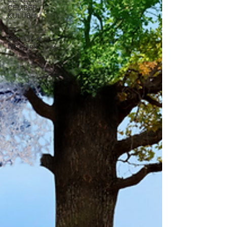
ÇEMBER
KULÜBÜ
EE
Gönüllülük
Programı