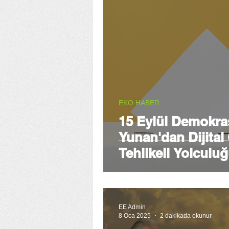
EKO HABER
15 Eylül Demokra
Yunan'dan Dijita
Tehlikeli Yolculu
EE Admin
8 Oca 2025
2 dakikada okunur