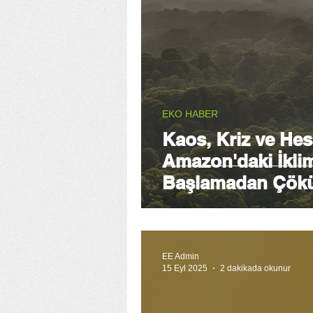
EKO HABER
Kaos, Kriz ve He
Amazon'daki İkli
Başlamadan Çök
EE Admin
15 Eyl 2025
2 dakikada okunur