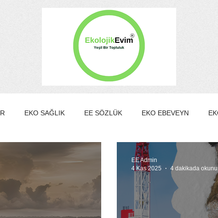
ER
EKO SAĞLIK
EE SÖZLÜK
EKO EBEVEYN
EK
EKO KÜLTÜR&SANAT
EKO EV
EKO TURİZM
EKO Y
EE Admin
4 Kas 2025
4 dakikada okunu
MBER KULÜBÜ
EE Gönüllülük Programı