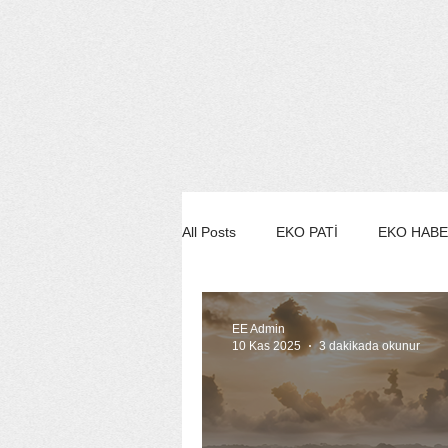
All Posts
EKO PATİ
EKO HAB
EKO STİL/MODA/GÜZELLİK
EE Admin
10 Kas 2025
3 dakikada okunur
EKO SÖYLEŞİ
EE YEŞİL ÇE