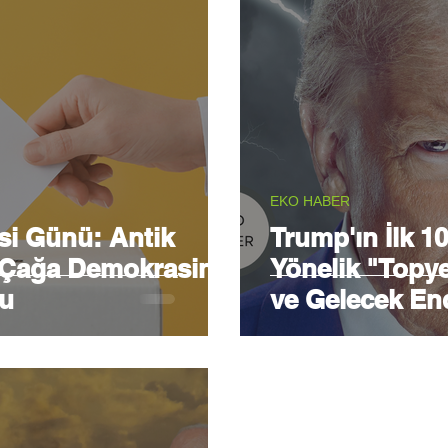
EKO HABER
si Günü: Antik
Trump'ın İlk 
l Çağa Demokrasinin
Yönelik "Topyek
ğu
ve Gelecek End