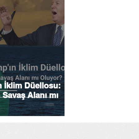
 İklim Düellosu:
 Savaş Alanı mı