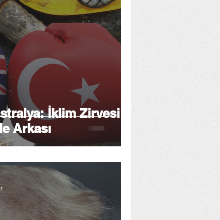
tralya: İklim Zirvesi
de Arkası
r