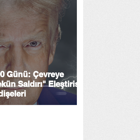
100 Günü: Çevreye
ün Saldırı" Eleştirisi
işeleri