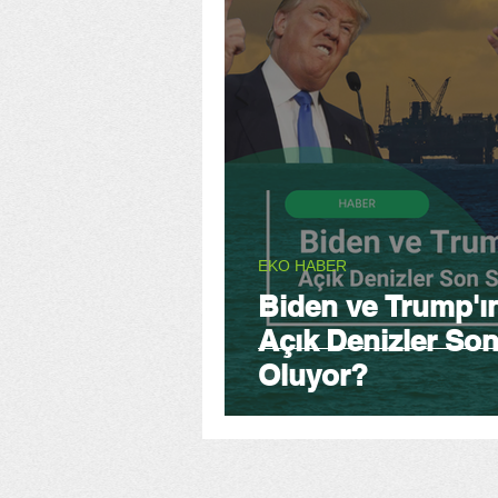
EKO HABER
Biden ve Trump'ın
Açık Denizler Son
Oluyor?