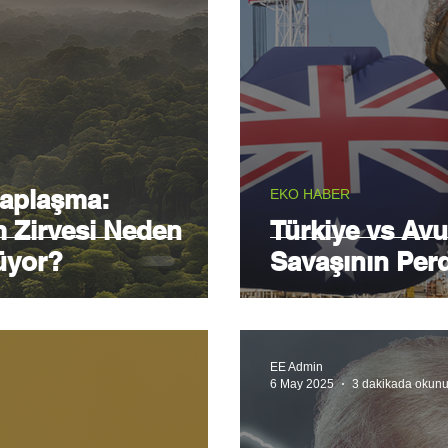
saplaşma:
EKO HABER
m Zirvesi Neden
Türkiye vs Avus
üyor?
Savaşının Per
EE Admin
6 May 2025
3 dakikada okunu