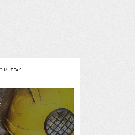
O MUTFAK
AŞAM
EKO YAZARLAR
r