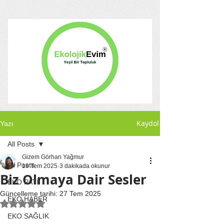
Kaydol
Yazı
All Posts
Gizem Görhan Yağmur
All Posts
19 Tem 2025
3 dakikada okunur
Biz Olmaya Dair Sesler
EKO PATİ
Güncelleme tarihi:
27 Tem 2025
EKO HABER
5 üzerinden NaN yıldız
EKO SAĞLIK