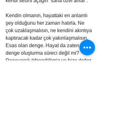
kendi sesini açtığın “sana özel anlar”.
Kendin olmanın, hayattaki en anlamlı 
şey olduğunu her zaman hatırla. Ne 
çok uzaklaşmalısın, ne kendini akıntıya 
kaptıracak kadar çok yakınlaşmalısın. 
Esas olan denge. Hayat da zaten bir 
denge oluşturma süreci değil mi? 
Deneyerek öğrendiğimiz ve bize değer 
katan tüm öğretiler ile biz olma 
yolculuğu…
İnan, sesin çok güzel. Hayatının her 
anında sana eşlik etmesini dilerim. 
Mutlulukla kalın :)  
Gizem Görhan Yağmur