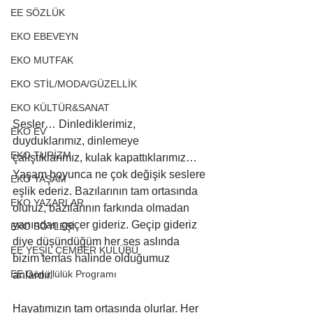
EE SÖZLÜK
EKO EBEVEYN
EKO MUTFAK
EKO STİL/MODA/GÜZELLİK
EKO KÜLTÜR&SANAT
Sesler… Dinlediklerimiz, 
EKO EV
duyduklarımız, dinlemeye 
EKO TURİZM
çalıştıklarımız, kulak kapattıklarımız… 
Yaşam boyunca ne çok değişik seslere 
EKO YAŞAM
eşlik ederiz. Bazılarının tam ortasında 
EKO YAZARLAR
oluruz, bazılarının farkında olmadan 
yanından geçer gideriz. Geçip gideriz 
EKO SÖYLEŞİ
diye düşündüğüm her ses aslında 
EE YEŞİL ÇEMBER KULÜBÜ
bizim temas halinde olduğumuz 
EE Gönüllülük Programı
anlardır. 
Hayatımızın tam ortasında olurlar. Her 