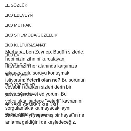
EE SÖZLÜK
EKO EBEVEYN
EKO MUTFAK
EKO STİL/MODA/GÜZELLİK
EKO KÜLTÜR&SANAT
Merhaba, ben Zeynep. Bugün sizlerle, 
EKO EV
hepimizin zihnini kurcalayan, 
EKO TURİZM
hayatımızın her alanında karşımıza 
çıkan o zorlu soruyu konuşmak 
EKO YAŞAM
istiyorum: 
Yeterli olan ne?
 Bu sorunun 
EKO YAZARLAR
cevabını ararken sizleri derin bir 
yolculuğa davet ediyorum. Bu 
EKO SÖYLEŞİ
yolculukta, sadece "yeterli" kavramını 
EE YEŞİL ÇEMBER KULÜBÜ
sorgulamakla kalmayacak, aynı 
EE Gönüllülük Programı
zamanda "iyi yaşanmış bir hayat"ın ne 
anlama geldiğini de keşfedeceğiz.