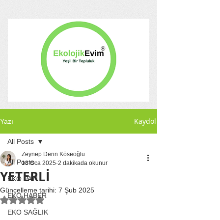
Kaydol
Yazı
All Posts
Zeynep Derin Köseoğlu
All Posts
18 Oca 2025
2 dakikada okunur
YETERLİ
EKO PATİ
Güncelleme tarihi:
7 Şub 2025
EKO HABER
5 üzerinden NaN yıldız
EKO SAĞLIK