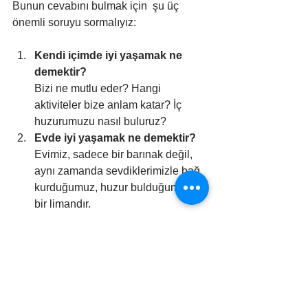
Bunun cevabını bulmak için  şu üç 
önemli soruyu sormalıyız:
Kendi içimde iyi yaşamak ne 
demektir?
Bizi ne mutlu eder? Hangi 
aktiviteler bize anlam katar? İç 
huzurumuzu nasıl buluruz?
Evde iyi yaşamak ne demektir?
Evimiz, sadece bir barınak değil, 
aynı zamanda sevdiklerimizle bağ 
kurduğumuz, huzur bulduğumuz 
bir limandır.
Dünyada iyi yaşamak ne 
demektir?
Dünyayı daha iyi bir yer haline 
getirmek için neler yapabiliriz?
Yeterli, Bir Varış Noktası 