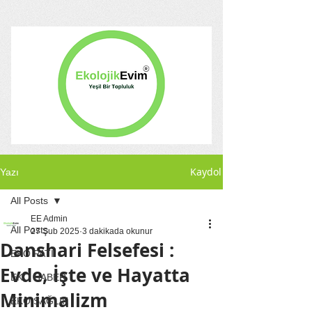
Kaydol
Yazı
All Posts
EE Admin
All Posts
27 Şub 2025
3 dakikada okunur
Danshari Felsefesi :
EKO PATİ
Evde, İşte ve Hayatta
EKO HABER
Minimalizm
EKO SAĞLIK