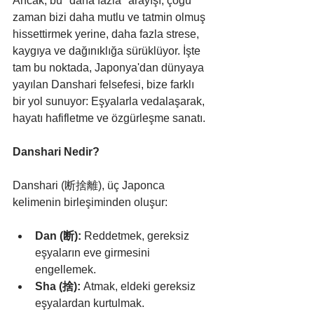
Ancak, bu "daha fazla" arayışı, çoğu 
zaman bizi daha mutlu ve tatmin olmuş 
hissettirmek yerine, daha fazla strese, 
kaygıya ve dağınıklığa sürüklüyor. İşte 
tam bu noktada, Japonya'dan dünyaya 
yayılan Danshari felsefesi, bize farklı 
bir yol sunuyor: Eşyalarla vedalaşarak, 
hayatı hafifletme ve özgürleşme sanatı.
Danshari Nedir?
Danshari (断捨離), üç Japonca 
kelimenin birleşiminden oluşur:
Dan (断):
 Reddetmek, gereksiz 
eşyaların eve girmesini 
engellemek.
Sha (捨):
 Atmak, eldeki gereksiz 
eşyalardan kurtulmak.