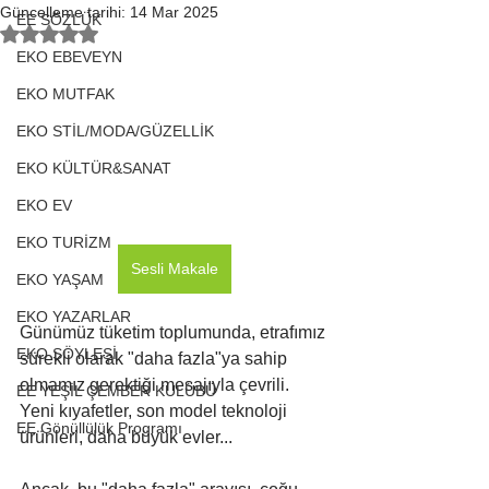
Güncelleme tarihi:
14 Mar 2025
EE SÖZLÜK
5 üzerinden NaN yıldız
EKO EBEVEYN
EKO MUTFAK
EKO STİL/MODA/GÜZELLİK
EKO KÜLTÜR&SANAT
EKO EV
EKO TURİZM
Sesli Makale
EKO YAŞAM
EKO YAZARLAR
Günümüz tüketim toplumunda, etrafımız 
EKO SÖYLEŞİ
sürekli olarak "daha fazla"ya sahip 
olmamız gerektiği mesajıyla çevrili. 
EE YEŞİL ÇEMBER KULÜBÜ
Yeni kıyafetler, son model teknoloji 
EE Gönüllülük Programı
ürünleri, daha büyük evler... 